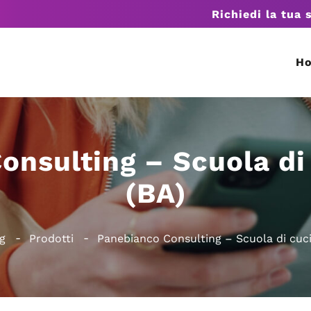
Richiedi la tua 
H
onsulting – Scuola di 
(BA)
g
Prodotti
Panebianco Consulting – Scuola di cuci