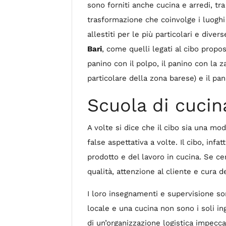
sono forniti anche cucina e arredi, tra
trasformazione che coinvolge i luoghi o
allestiti per le più particolari e dive
Bari
, come quelli legati al cibo prop
panino con il polpo, il panino con la za
particolare della zona barese) e il pan
Scuola di cucin
A volte si dice che il cibo sia una m
false aspettativa a volte. Il cibo, in
prodotto e del lavoro in cucina. Se c
qualità, attenzione al cliente e cura
I loro insegnamenti e supervisione son
locale e una cucina non sono i soli in
di un’organizzazione logistica impecca