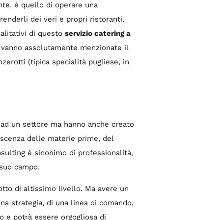
ente, è quello di operare una
enderli dei veri e propri ristoranti,
alitativi di questo
servizio catering a
te vanno assolutamente menzionate il
zerotti (tipica specialità pugliese, in
ce ad un settore ma hanno anche creato
noscenza delle materie prime, del
sulting è sinonimo di professionalità,
l suo campo.
tto di altissimo livello. Ma avere un
una strategia, di una linea di comando,
to e potrà essere orgogliosa di