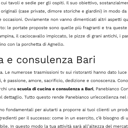
 cui tavoli e sedie per gli ospiti. Il suo obiettivo, sostanzialm
riginali (case private, dimore storiche e giardini) in modo da r
rse occasioni. Ovviamente non vanno dimenticati altri aspetti qu
osto: le portate proposte sono quelle più fragranti e tra ques
mpina, il caciocavallo impiccato, le pizze di grani antichi, i pan
ino con la porchetta di Agnello.
a e consulenza Bari
oda. Le numerose trasmissioni tv sui ristoranti hanno dato lu
fatti, è passione, amore, sacrificio, dedizione e conoscenza. Co
erchi una
scuola di cucina e consulenza a Bari
, Panebianco Con
 del dettaglio. Tutto questo rende Panebianco un’eccellenza ne
o fondamentali per aiutarti a proporre ai tuoi clienti un prodo
gredienti per il successo: come in un esercito, c’è bisogno di 
bile. In questo modo la tua attività sarà all’altezza del merca