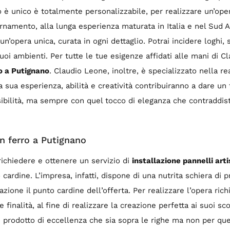
è unico è totalmente personalizzabile, per realizzare un’opera 
namento, alla lunga esperienza maturata in Italia e nel Sud A
n’opera unica, curata in ogni dettaglio. Potrai incidere loghi, s
 tuoi ambienti. Per tutte le tue esigenze affidati alle mani di 
ro a Putignano
. Claudio Leone, inoltre, è specializzato nella r
sua esperienza, abilità e creatività contribuiranno a dare un to
visibilità, ma sempre con quel tocco di eleganza che contraddis
 in ferro a Putignano
ichiedere e ottenere un servizio di
installazione pannelli arti
 cardine. L’impresa, infatti, dispone di una nutrita schiera di 
azione il punto cardine dell’offerta. Per realizzare l’opera ric
e finalità, al fine di realizzare la creazione perfetta ai suoi s
n prodotto di eccellenza che sia sopra le righe ma non per qu