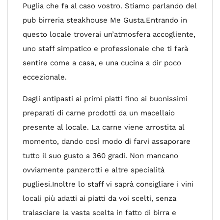
Puglia che fa al caso vostro. Stiamo parlando del
pub birreria steakhouse Me Gusta.Entrando in
questo locale troverai un’atmosfera accogliente,
uno staff simpatico e professionale che ti farà
sentire come a casa, e una cucina a dir poco
eccezionale.
Dagli antipasti ai primi piatti fino ai buonissimi
preparati di carne prodotti da un macellaio
presente al locale. La carne viene arrostita al
momento, dando così modo di farvi assaporare
tutto il suo gusto a 360 gradi. Non mancano
ovviamente panzerotti e altre specialità
pugliesi.Inoltre lo staff vi saprà consigliare i vini
locali più adatti ai piatti da voi scelti, senza
tralasciare la vasta scelta in fatto di birra e