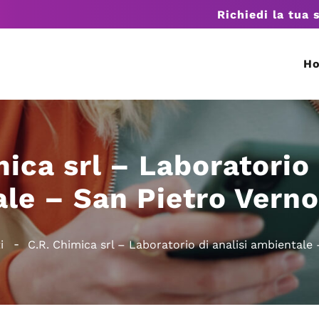
Richiedi la tua 
H
ica srl – Laboratorio 
le – San Pietro Verno
i
C.R. Chimica srl – Laboratorio di analisi ambientale