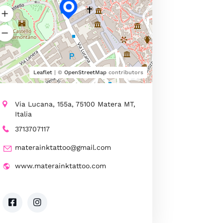
Leaflet
| ©
OpenStreetMap
contributors
Via Lucana, 155a, 75100 Matera MT,
Italia
3713707117
materainktattoo@gmail.com
www.materainktattoo.com