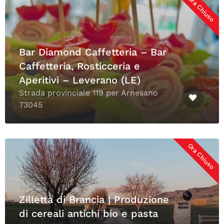
Ora Chiuso
Bar Diamond Caffetteria – Bar
Caffetteria, Rosticceria e
Aperitivi – Leverano (LE)
Strada provinciale 119 per Arnesano
73045
Ora Chiuso
Zilletta di Brancia | Produzione
di cereali antichi bio e pasta