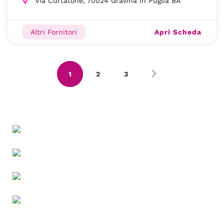
Via Curtatone, 70024 Gravina in Puglia BA
Apri Scheda
Altri Fornitori
1
2
3