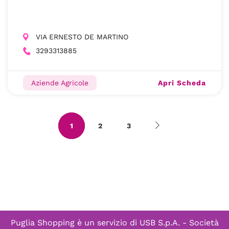
VIA ERNESTO DE MARTINO
3293313885
Apri Scheda
Aziende Agricole
1
2
3
Puglia Shopping è un servizio di
USB S.p.A. - Società