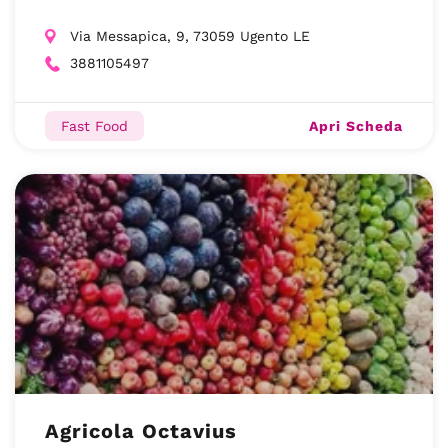
Via Messapica, 9, 73059 Ugento LE
3881105497
Apri Scheda
Fast Food
Agricola Octavius