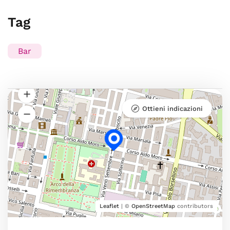
Tag
Bar
Ottieni indicazioni
Leaflet
| ©
OpenStreetMap
contributors