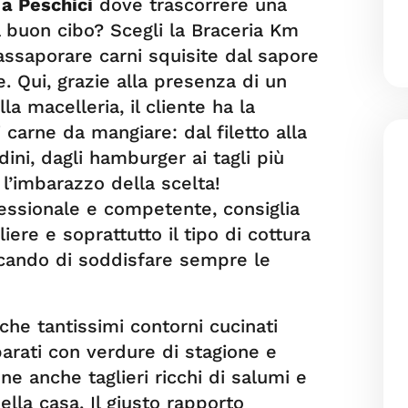
 a Peschici
dove trascorrere una
l buon cibo? Scegli la Braceria Km
 assaporare carni squisite dal sapore
. Qui, grazie alla presenza di un
a macelleria, il cliente ha la
di carne da mangiare: dal filetto alla
edini, dagli hamburger ai tagli più
l’imbarazzo della scelta!
fessionale e competente, consiglia
iere e soprattutto il tipo di cottura
rcando di soddisfare sempre le
che tantissimi contorni cucinati
rati con verdure di stagione e
ne anche taglieri ricchi di salumi e
ella casa. Il giusto rapporto