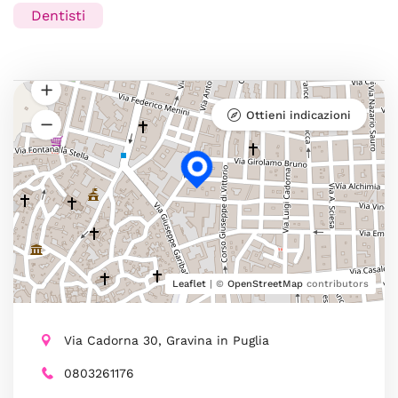
Dentisti
Ottieni indicazioni
Leaflet
| ©
OpenStreetMap
contributors
Via Cadorna 30, Gravina in Puglia
0803261176