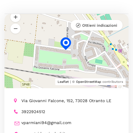
Ottieni indicazioni
Leaflet
| ©
OpenStreetMap
contributors
Via Giovanni Falcone, 152, 73028 Otranto LE
3922924512
vparmiani94@gmail.com