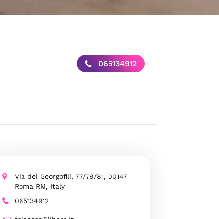
065134912
Via dei Georgofili, 77/79/81, 00147
Roma RM, Italy
065134912
falascar@libero.it