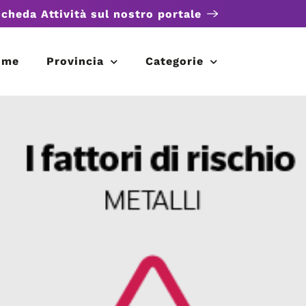
scheda Attività sul nostro portale
ome
Provincia
Categorie