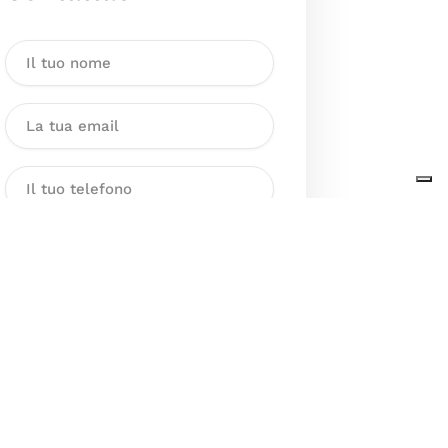
Dichiaro di aver preso visione
dell’Informativa sul trattamento
dei dati personali presente al
seguente
link
ai sensi degli artt. 13