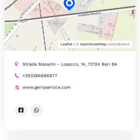
Leaflet
| ©
OpenStreetMap
contributors
Strada Massimi - Losacco, 14, 70124 Bari BA
+393386696977
www.gerryservice.com