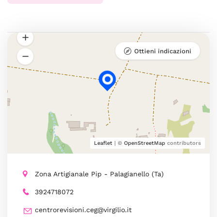
Ottieni indicazioni
Leaflet
| ©
OpenStreetMap
contributors
Zona Artigianale Pip - Palagianello (Ta)
3924718072
centrorevisioni.ceg@virgilio.it