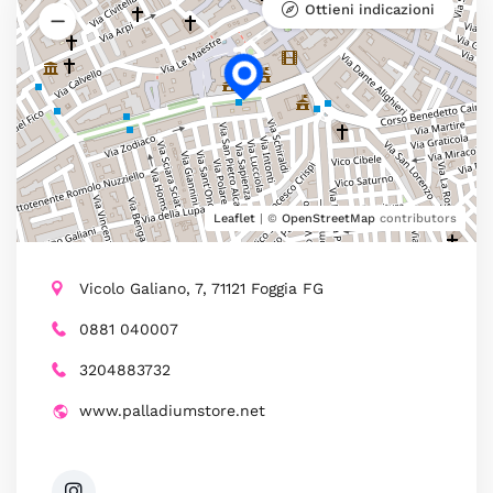
Ottieni indicazioni
Leaflet
| ©
OpenStreetMap
contributors
Vicolo Galiano, 7, 71121 Foggia FG
0881 040007
3204883732
www.palladiumstore.net