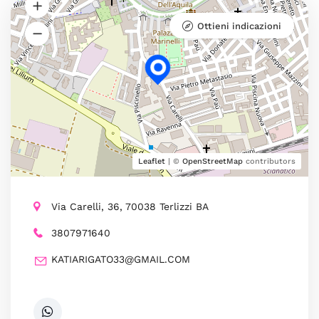
Ottieni indicazioni
Leaflet
| ©
OpenStreetMap
contributors
Via Carelli, 36, 70038 Terlizzi BA
3807971640
KATIARIGATO33@GMAIL.COM