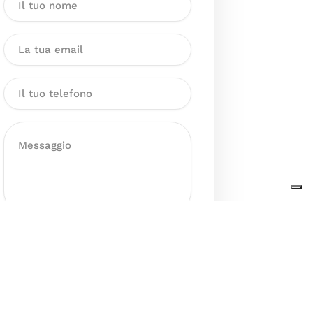
Dichiaro di aver preso visione
dell’Informativa sul trattamento
dei dati personali presente al
seguente
link
ai sensi degli artt. 13
e 14 del GDPR ed esprimo il mio
consenso esplicito, libero ed