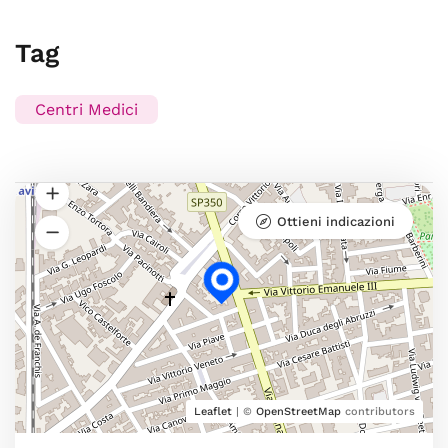
Tag
Centri Medici
Ottieni indicazioni
Leaflet
| ©
OpenStreetMap
contributors