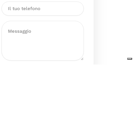
Dichiaro di aver preso visione
dell’Informativa sul trattamento
dei dati personali presente al
seguente
link
ai sensi degli artt. 13
e 14 del GDPR ed esprimo il mio
consenso esplicito, libero ed
informato al trattamento dei miei
dati personali.