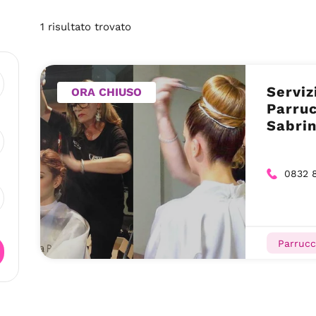
1
risultato
trovato
Serviz
ORA CHIUSO
Parruc
Sabri
0832 
Parrucc