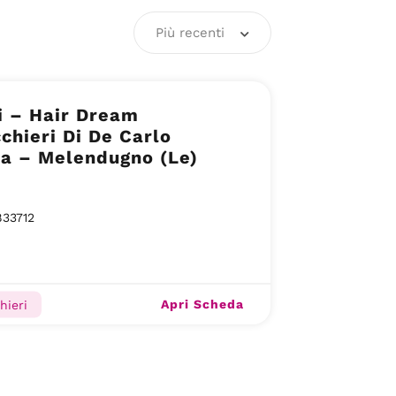
Più recenti
i – Hair Dream
chieri Di De Carlo
na – Melendugno (Le)
833712
Apri Scheda
hieri