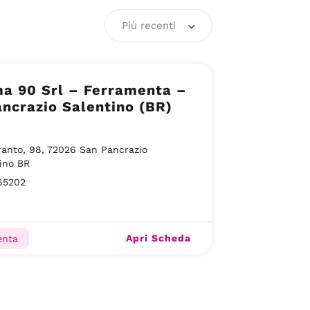
Più recenti
a 90 Srl – Ferramenta –
ncrazio Salentino (BR)
ranto, 98, 72026 San Pancrazio
ino BR
65202
Apri Scheda
enta