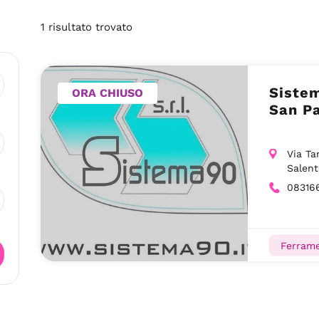
1
risultato
trovato
Sistem
ORA CHIUSO
San Pa
Via Ta
Salent
08316
Ferram