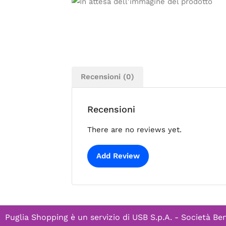
Recensioni (0)
Recensioni
There are no reviews yet.
Add Review
Puglia Shopping è un servizio di
USB S.p.A. - Società Ben