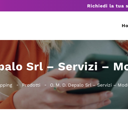
Richiedi la tua 
H
palo Srl – Servizi – 
opping
Prodotti
O. M. D. Depalo Srl – Servizi – Mo