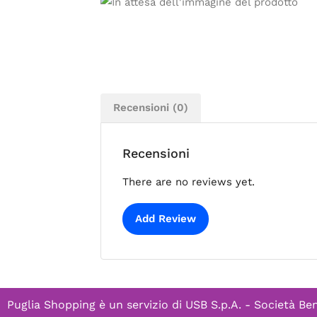
Recensioni (0)
Recensioni
There are no reviews yet.
Add Review
Puglia Shopping è un servizio di
USB S.p.A. - Società Ben