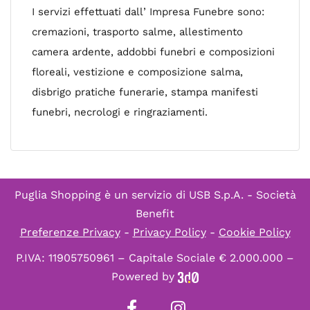
I servizi effettuati dall’ Impresa Funebre sono:
cremazioni, trasporto salme, allestimento
camera ardente, addobbi funebri e composizioni
floreali, vestizione e composizione salma,
disbrigo pratiche funerarie, stampa manifesti
funebri, necrologi e ringraziamenti.
Puglia Shopping è un servizio di
USB S.p.A. - Società
Benefit
Preferenze Privacy
-
Privacy Policy
-
Cookie Policy
P.IVA: 11905750961 – Capitale Sociale € 2.000.000 –
Powered by