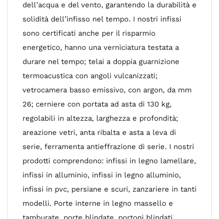
dell’acqua e del vento, garantendo la durabilità e
solidità dell’infisso nel tempo. I nostri infissi
sono certificati anche per il risparmio
energetico, hanno una verniciatura testata a
durare nel tempo; telai a doppia guarnizione
termoacustica con angoli vulcanizzati;
vetrocamera basso emissivo, con argon, da mm
26; cerniere con portata ad asta di 130 kg,
regolabili in altezza, larghezza e profondità;
areazione vetri, anta ribalta e asta a leva di
serie, ferramenta antieffrazione di serie. I nostri
prodotti comprendono: infissi in legno lamellare,
infissi in alluminio, infissi in legno alluminio,
infissi in pvc, persiane e scuri, zanzariere in tanti
modelli. Porte interne in legno massello e
tamburate, porte blindate, portoni blindati,