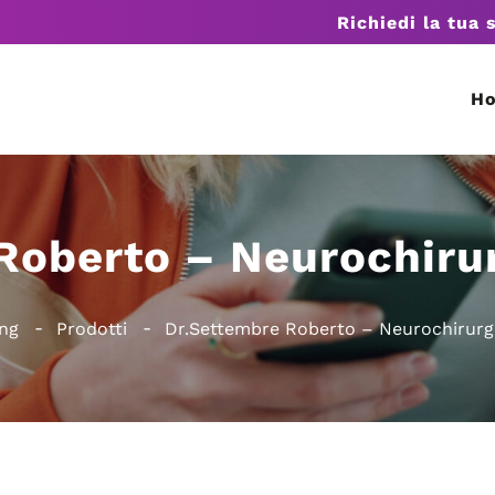
Richiedi la tua 
H
Roberto – Neurochirur
ng
Prodotti
Dr.Settembre Roberto – Neurochirurgo