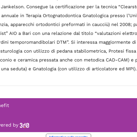
f. Jankelson. Consegue la certificazione per la tecnica “Clear
lo annuale in Terapia Ortognatodontica Gnatologica presso l’Univ
zia, apparecchi ortodontici preformati in caucciù) nel 2008; 
ist” AIO a Bari con una relazione dal titolo “valutazioni elettr
sordini temporomandibolari DTM”. Si interessa maggiormente di
sturologia con utilizzo di pedana stabilometrica, Protesi fissa 
zirconio e ceramica pressata anche con metodica CAD-CAM) e pr
 una seduta) e Gnatologia (con utilizzo di articolatore ed MPI).
efit
owered by