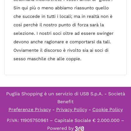
Sin qui più o meno abbiamo riassunto quello
che succede in tutti i locali; ma in realtà non è
così perchè il nostro punto di forza sarà la
selezione. I nostri soci oltre ad essere swinger
devono anche ragionare e comportarsi da tali.
Ovviamente il discorso è rivolto sia ai soci di
sesso maschile che alle coppie.
Puglia Shopping è un servizio di
USB S.p.A. - Società
Benefit
Preferenze Privacy
-
Privacy Policy
-
Cookie Policy
P.IVA: 11905750961 – Capitale Sociale € 2.000.000 –
Powered by