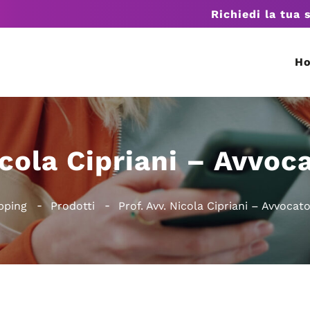
Richiedi la tua 
H
icola Cipriani – Avvoc
pping
Prodotti
Prof. Avv. Nicola Cipriani – Avvocat