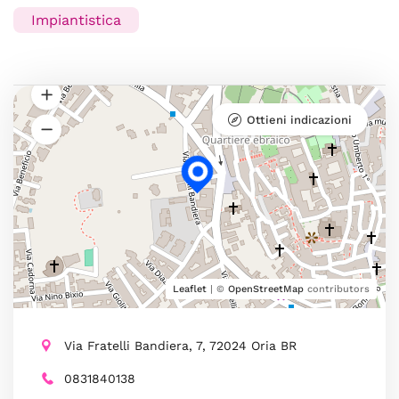
Impiantistica
Ottieni indicazioni
Leaflet
| ©
OpenStreetMap
contributors
Via Fratelli Bandiera, 7, 72024 Oria BR
0831840138