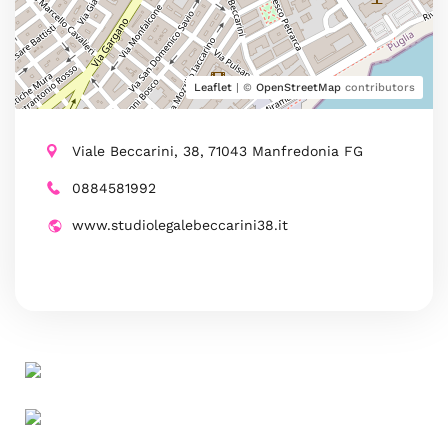
Leaflet
| ©
OpenStreetMap
contributors
Viale Beccarini, 38, 71043 Manfredonia FG
0884581992
www.studiolegalebeccarini38.it