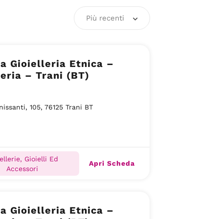
Più recenti
a Gioielleria Etnica –
leria – Trani (BT)
nissanti, 105, 76125 Trani BT
ellerie, Gioielli Ed
Apri Scheda
Accessori
a Gioielleria Etnica –