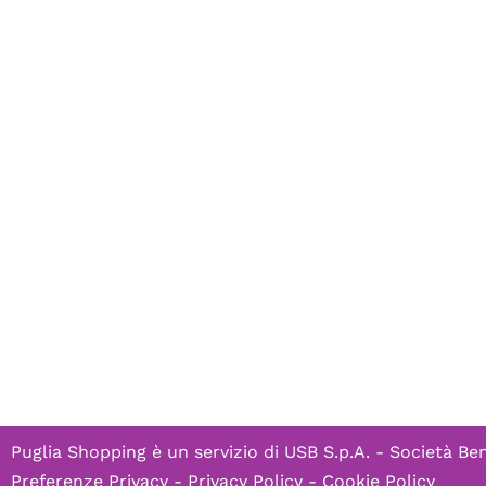
Puglia Shopping è un servizio di
USB S.p.A. - Società Ben
Preferenze Privacy
-
Privacy Policy
-
Cookie Policy