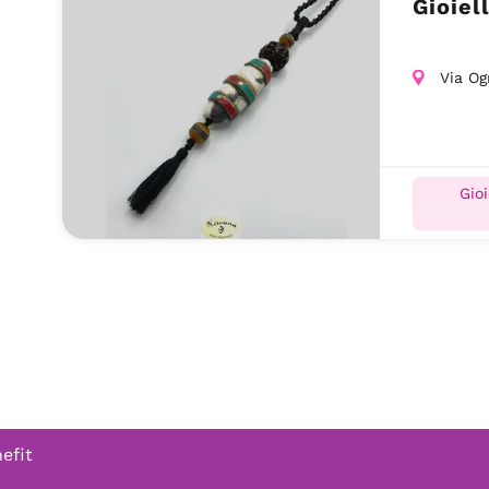
Gioiel
Via Og
Gioi
efit