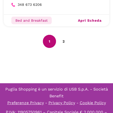
348 673 6206
Apri Scheda
Bed and Breakfast
1
2
Puglia Shopping è un servizio di
USB S.p.A. - Società
Benefit
Preferenze Privacy
-
Privacy Policy
-
Cookie Policy
P.IVA: 11905750961 – Capitale Sociale € 2.000.000 –