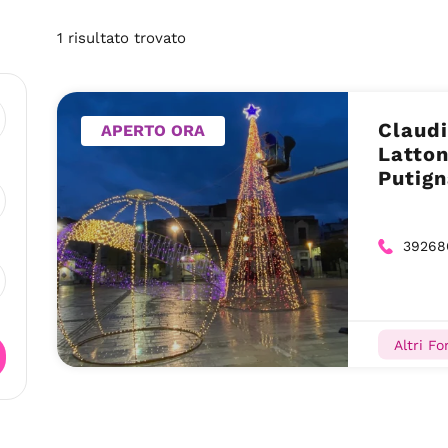
1
risultato
trovato
Claudi
APERTO ORA
Latton
Putig
39268
Altri Fo