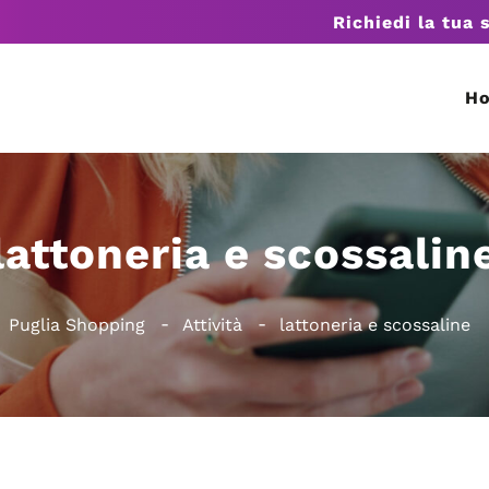
Richiedi la tua 
H
lattoneria e scossalin
Puglia Shopping
Attività
lattoneria e scossaline