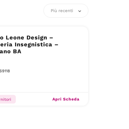
Più recenti
o Leone Design –
eria Insegnistica –
nano BA
69118
Apri Scheda
rnitori