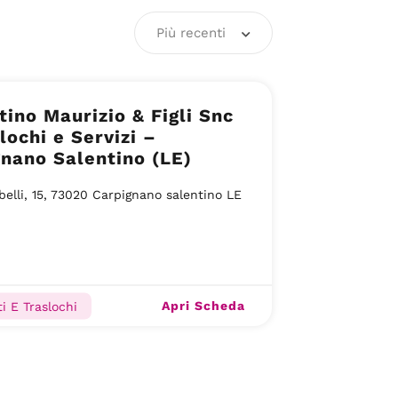
Più recenti
tino Maurizio & Figli Snc
lochi e Servizi –
nano Salentino (LE)
belli, 15, 73020 Carpignano salentino LE
Apri Scheda
i E Traslochi