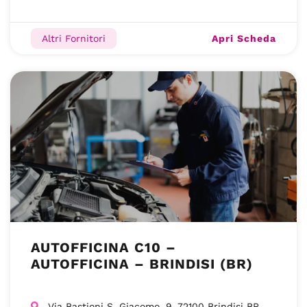
Apri Scheda
Altri Fornitori
AUTOFFICINA C10 –
AUTOFFICINA – BRINDISI (BR)
Via Bastioni S. Giacomo, 9, 72100 Brindisi BR,