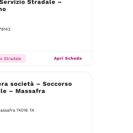
Servizio Stradale –
mo
78142
Apri Scheda
o Stradale
ra società – Soccorso
ale – Massafra
assafra 74016 TA