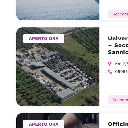
Soccors
Univer
APERTO ORA
– Socc
Sannic
Km 2,7
08063
Soccors
Offici
APERTO ORA