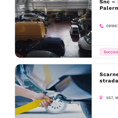
Snc – 
Paler
09186
Soccors
Scarne
strad
SS7, M