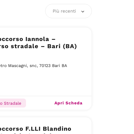
Più recenti
ccorso Iannola –
so stradale – Bari (BA)
etro Mascagni, snc, 70123 Bari BA
Apri Scheda
o Stradale
ccorso F.LLI Blandino