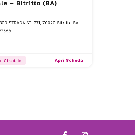
le – Bitritto (BA)
300 STRADA ST. 271, 70020 Bitritto BA
37588
Apri Scheda
o Stradale