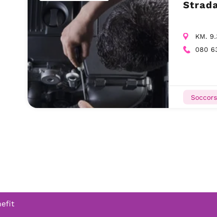
Strada
KM. 9.
080 6
Soccors
efit