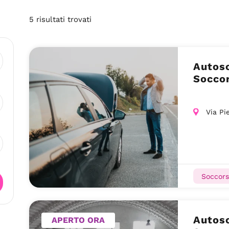
5
risultati
trovati
Autoso
Soccor
Via Pi
Soccors
Autoso
APERTO ORA