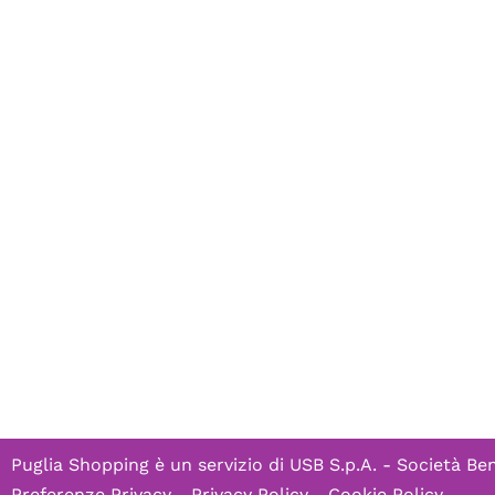
Puglia Shopping è un servizio di
USB S.p.A. - Società Ben
Preferenze Privacy
-
Privacy Policy
-
Cookie Policy