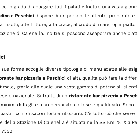
ico in grado di appagare tutti i palati e inoltre una vasta gamm
rdino a Peschici
dispone di un personale attento, preparato e 
ai risotti, alle fritture, alla brace, al crudo di mare, ogni piatto
Stazione di Calenella, inoltre si possono assaporare anche piat
ci
 le sue forme accoglie diverse tipologie di menu adatte alle es
torante bar pizzeria a Peschici
di alta qualità può fare la diff
timale, grazie alla quale una vasta gamma di potenziali clienti 
ese e nazionale. Si tratta di un
ristorante bar pizzeria a Pesch
ei minimi dettagli e a un personale cortese e qualificato. Sono
pasti ricchi di sapori forti e rilassanti. C’è tutto ciò che serv
e della Stazione Di Calenella è situata nella SS Km 78 IX a Pe
 7398.