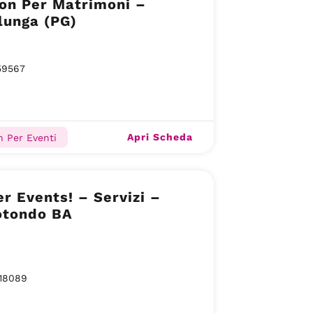
on Per Matrimoni –
lunga (PG)
59567
Apri Scheda
n Per Eventi
er Events! – Servizi –
otondo BA
18089