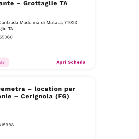
ante – Grottaglie TA
Contrada Madonna di Mutata, 74023
glie TA
55060
Apri Scheda
ti
Demetra – location per
nie – Cerignola (FG)
418988