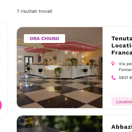
7
risultati
trovati
Tenuta
ORA CHIUSO
Locati
Franca
Via pe
Fonta
0831 
Locatio
Abbazi