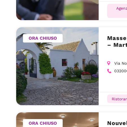
Agenz
Masser
ORA CHIUSO
– Mart
Via No
03200
Ristoran
Nouve
ORA CHIUSO