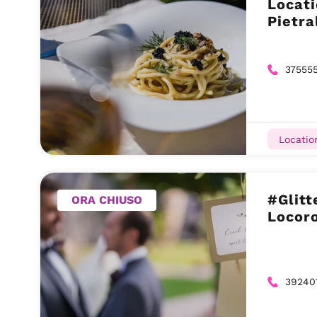
Locati
Pietra
37555
Locatio
#Glitt
ORA CHIUSO
Locor
39240