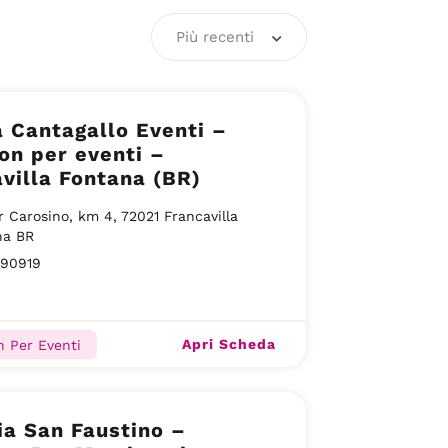
Più recenti
 Cantagallo Eventi –
on per eventi –
villa Fontana (BR)
r Carosino, km 4, 72021 Francavilla
na BR
890919
Apri Scheda
n Per Eventi
a San Faustino –