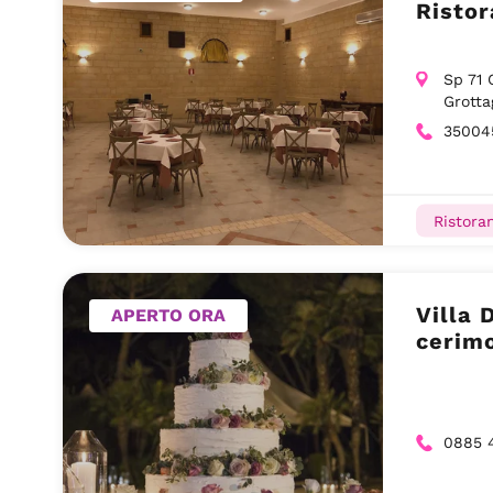
Ristor
Sp 71 
Grotta
35004
Ristoran
Villa 
APERTO ORA
cerimo
0885 