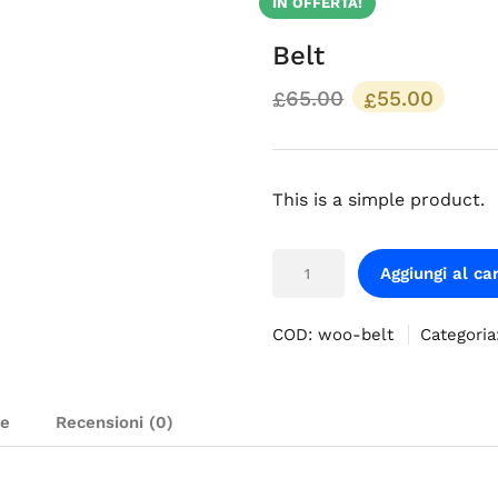
IN OFFERTA!
Belt
65.00
55.00
£
£
This is a simple product.
Aggiungi al car
COD:
woo-belt
Categoria
ve
Recensioni (0)